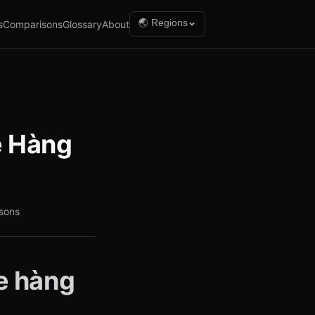
🌏 Regions
s
Comparisons
Glossary
About
e Hàng
sons
e hàng