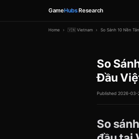
Game
Hubs
Research
Home
›
🇻🇳 Vietnam
›
So Sánh 10 Nền Tản
So Sánh
Đầu Vi
Published 2026-03-
So sánh
đầu tại