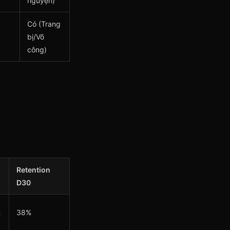
nguyện)
Có (Trang
bị/Võ
công)
Retention
D30
t
38%