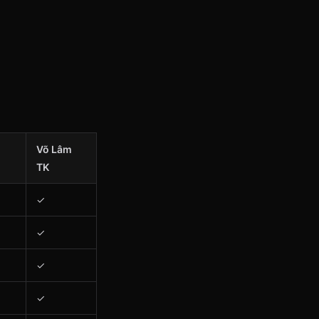
Võ Lâm
TK
✓
✓
✓
✓