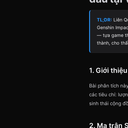
TL;DR:
Liên Qu
Genshin Impac
— tựa game th
thành, cho th
1. Giới thiệu
Bài phân tích nà
các tiêu chí: lượ
sinh thái cộng đ
2. Ma trận 