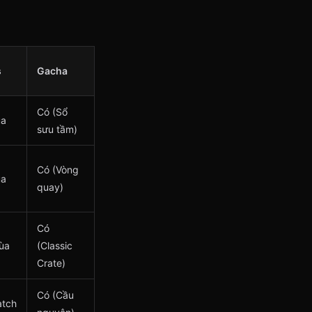
s
Gacha
Có (Sổ
ùa
sưu tầm)
Có (Vòng
ùa
quay)
Có
ùa
(Classic
Crate)
Có (Cầu
atch