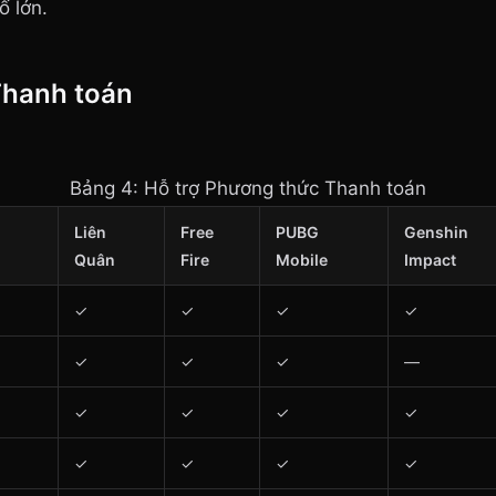
ố lớn.
Thanh toán
Bảng 4: Hỗ trợ Phương thức Thanh toán
Liên
Free
PUBG
Genshin
Quân
Fire
Mobile
Impact
✓
✓
✓
✓
✓
✓
✓
—
✓
✓
✓
✓
✓
✓
✓
✓