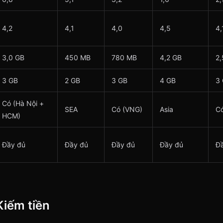
4,2
4,1
4,0
4,5
4,
3,0 GB
450 MB
780 MB
4,2 GB
2,
3 GB
2 GB
3 GB
4 GB
3
Có (Hà Nội +
SEA
Có (VNG)
Asia
C
HCM)
Đầy đủ
Đầy đủ
Đầy đủ
Đầy đủ
Đầ
Kiếm tiền