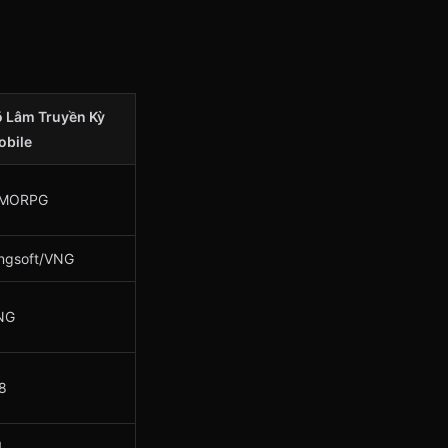
 Lâm Truyền Kỳ
obile
MORPG
ngsoft/VNG
NG
8
1