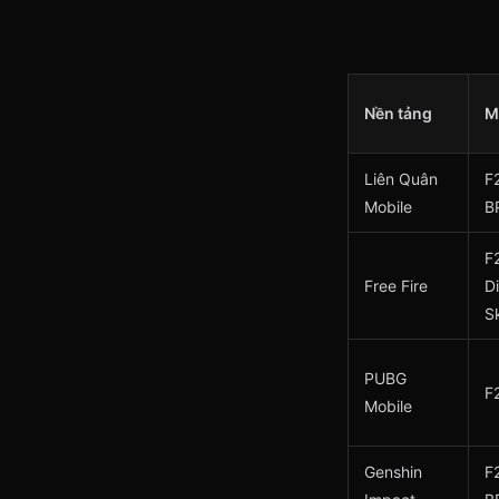
Nền tảng
M
Liên Quân
F
Mobile
B
F
Free Fire
D
S
PUBG
F
Mobile
Genshin
F