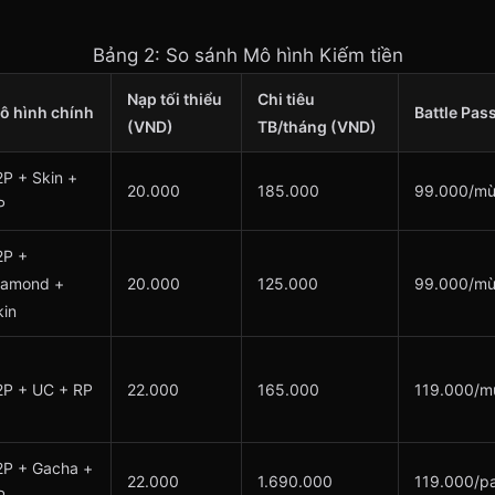
Bảng 2: So sánh Mô hình Kiếm tiền
Nạp tối thiểu
Chi tiêu
ô hình chính
Battle Pas
(VND)
TB/tháng (VND)
2P + Skin +
20.000
185.000
99.000/m
P
2P +
iamond +
20.000
125.000
99.000/m
kin
2P + UC + RP
22.000
165.000
119.000/m
2P + Gacha +
22.000
1.690.000
119.000/p