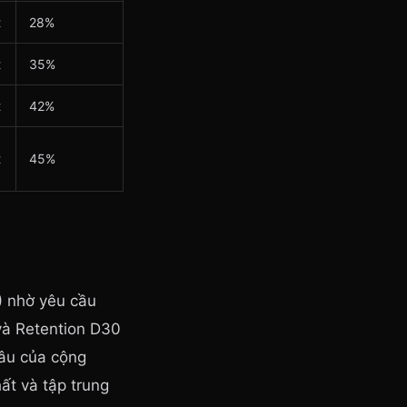
t
28%
t
35%
t
42%
t
45%
M) nhờ yêu cầu
 và Retention D30
âu của cộng
ất và tập trung