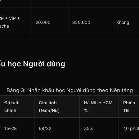
P
2P + VIP +
20.000
850.000
Không
acha
ẩu học Người dùng
Bảng 3: Nhân khẩu học Người dùng theo Nền tảng
Độ tuổi
Giới tính
Hà Nội + HCM
Phiên
chính
(Nam/Nữ)
%
TB
15–28
68/32
35%
40 phú