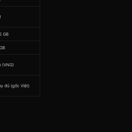
1
5 GB
 GB
ó (VNG)
y đủ (gốc Việt)