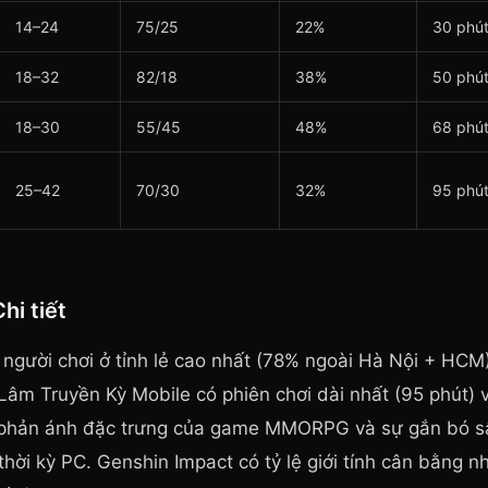
14–24
75/25
22%
30 phú
18–32
82/18
38%
50 phú
18–30
55/45
48%
68 phú
25–42
70/30
32%
95 phú
hi tiết
lệ người chơi ở tỉnh lẻ cao nhất (78% ngoài Hà Nội + HC
õ Lâm Truyền Kỳ Mobile có phiên chơi dài nhất (95 phút)
 phản ánh đặc trưng của game MMORPG và sự gắn bó s
hời kỳ PC. Genshin Impact có tỷ lệ giới tính cân bằng nh