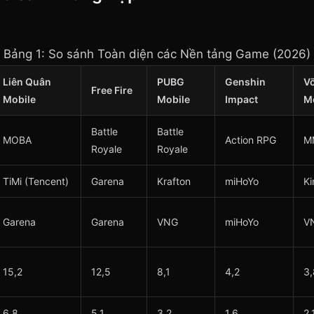
Bảng 1: So sánh Toàn diện các Nền tảng Game (2026)
Liên Quân
PUBG
Genshin
Võ
Free Fire
Mobile
Mobile
Impact
M
Battle
Battle
MOBA
Action RPG
M
Royale
Royale
TiMi (Tencent)
Garena
Krafton
miHoYo
Ki
Garena
Garena
VNG
miHoYo
V
15,2
12,5
8,1
4,2
3,
6,8
5,1
3,2
1,6
2,