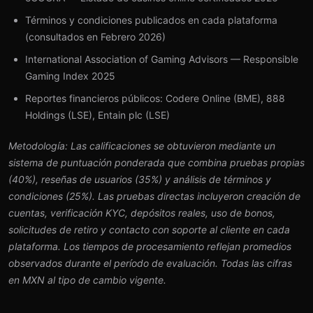
Términos y condiciones publicados en cada plataforma
(consultados en Febrero 2026)
International Association of Gaming Advisors — Responsible
Gaming Index 2025
Reportes financieros públicos: Codere Online (BME), 888
Holdings (LSE), Entain plc (LSE)
Metodología: Las calificaciones se obtuvieron mediante un
sistema de puntuación ponderada que combina pruebas propias
(40%), reseñas de usuarios (35%) y análisis de términos y
condiciones (25%). Las pruebas directas incluyeron creación de
cuentas, verificación KYC, depósitos reales, uso de bonos,
solicitudes de retiro y contacto con soporte al cliente en cada
plataforma. Los tiempos de procesamiento reflejan promedios
observados durante el período de evaluación. Todas las cifras
en MXN al tipo de cambio vigente.