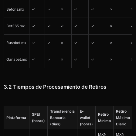
Betcris.mx
✓
✓
✗
✓
✓
✗
✗
Bet365.mx
✓
✓
✓
✓
✓
✗
✓
Rushbet.mx
✓
✓
✗
✓
✓
✗
✗
Ganabet.mx
✓
✓
✗
✓
✓
✗
✗
3.2 Tiempos de Procesamiento de Retiros
Transferencia
E-
Retiro
SPEI
Retiro
Plataforma
Bancaria
wallet
Máximo
(horas)
Mínimo
(días)
(horas)
Diario
MXN
MXN