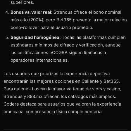
superiores.
Bonos vs. valor real:
Strendus ofrece el bono nominal
más alto (200%), pero Bet365 presenta la mejor relación
bono-rollover para el usuario promedio.
Seguridad homogénea:
Todas las plataformas cumplen
estándares mínimos de cifrado y verificación, aunque
las certificaciones eCOGRA siguen limitadas a
operadores internacionales.
Los usuarios que priorizan la experiencia deportiva
encontrarán las mejores opciones en Caliente y Bet365.
Para quienes buscan la mayor variedad de slots y casino,
Strendus y 888.mx ofrecen los catálogos más amplios.
Codere destaca para usuarios que valoran la experiencia
omnicanal con presencia física complementaria.