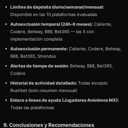
Límites de depósito diario/semanal/mensual:
Disponible en las 10 plataformas evaluadas
Autoexclusión temporal (24h-6 meses):
Caliente,
Codere, Betway, 888, Bet365 — las 5 con
implementación completa
Autoexclusión permanente:
Caliente, Codere, Betway,
888, Bet365, Strendus
Alertas de tiempo de sesión:
Betway, 888, Bet365,
Codere
Historial de actividad detallado:
Todas excepto
Rushbet (solo resumen mensual)
Enlace a líneas de ayuda (Jugadores Anónimos MX):
Todas las plataformas
9. Conclusiones y Recomendaciones