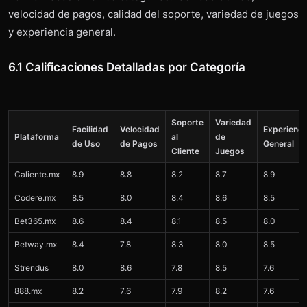
velocidad de pagos, calidad del soporte, variedad de juegos
y experiencia general.
6.1 Calificaciones Detalladas por Categoría
Soporte
Variedad
Facilidad
Velocidad
Experienci
Plataforma
al
de
de Uso
de Pagos
General
Cliente
Juegos
Caliente.mx
8.9
8.8
8.2
8.7
8.9
Codere.mx
8.5
8.0
8.4
8.6
8.5
Bet365.mx
8.6
8.4
8.1
8.5
8.0
Betway.mx
8.4
7.8
8.3
8.0
8.5
Strendus
8.0
8.6
7.8
8.5
7.6
888.mx
8.2
7.6
7.9
8.2
7.6