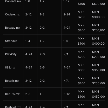
Caliente.mx
1-6
1-2
1-12
$100
$500,000
MXN
MXN
Codere.mx
2-12
1-3
2-24
$200
$300,000
MXN
MXN
Betway.mx
2-12
2-3
4-24
$200
$250,000
MXN
MXN
Strendus
1-4
1-2
1-6
$100
$400,000
MXN
MXN
PlayCity
4-24
2-3
N/A
$200
$200,000
MXN
MXN
888.mx
4-24
2-5
4-24
$300
$350,000
MXN
MXN
Betcris.mx
2-12
2-3
N/A
$200
$200,000
MXN
MXN
Bet365.mx
2-8
1-3
2-12
$100
$450,000
MXN
MXN
Rushbet.mx
4-24
2-4
N/A