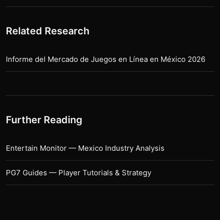
Related Research
Informe del Mercado de Juegos en Línea en México 2026
Further Reading
Entertain Monitor — Mexico Industry Analysis
PG7 Guides — Player Tutorials & Strategy