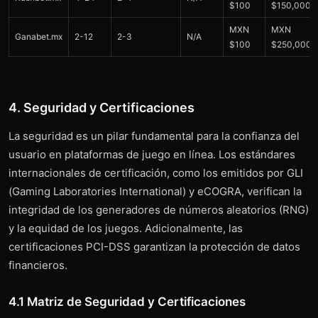
$100
$150,000
MXN
MXN
Ganabet.mx
2-12
2-3
N/A
$100
$250,000
4. Seguridad y Certificaciones
La seguridad es un pilar fundamental para la confianza del
usuario en plataformas de juego en línea. Los estándares
internacionales de certificación, como los emitidos por GLI
(Gaming Laboratories International) y eCOGRA, verifican la
integridad de los generadores de números aleatorios (RNG)
y la equidad de los juegos. Adicionalmente, las
certificaciones PCI-DSS garantizan la protección de datos
financieros.
4.1 Matriz de Seguridad y Certificaciones