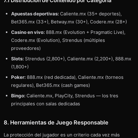
7.1 Distribución de Contenido por Categoría
Apuestas deportivas:
Caliente.mx (35+ deportes),
Bet365.mx (33+), Betway.mx (30+), Codere.mx (28+)
Casino en vivo:
888.mx (Evolution + Pragmatic Live),
Codere.mx (Evolution), Strendus (múltiples
proveedores)
Slots:
Strendus (2,800+), Caliente.mx (2,200+), 888.mx
(1,800+)
Poker:
888.mx (red dedicada), Caliente.mx (torneos
regulares), Bet365.mx (cash games)
Bingo:
Caliente.mx, PlayCity, Strendus — los tres
principales con salas dedicadas
8. Herramientas de Juego Responsable
La protección del jugador es un criterio cada vez más