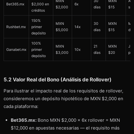
MXN
30
MXN
Al
Bet365.mx
$2,000 en
6x
$2,000
días
$15
slo
créditos
150%
MXN
30
MXN
Mes
Rushbet.mx
primer
14x
$5,000
días
$15
dea
depósito
100%
MXN
21
MXN
Ja
Ganabet.mx
primer
10x
$3,000
días
$20
pro
depósito
5.2 Valor Real del Bono (Análisis de Rollover)
Para ilustrar el impacto real de los requisitos de rollover,
consideremos un depósito hipotético de MXN $2,000 en
cada plataforma:
Bet365.mx:
Bono MXN $2,000 × 6x rollover = MXN
$12,000 en apuestas necesarias — el requisito más