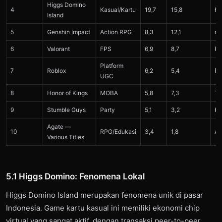
Higgs Domino
4
Kasual/Kartu
19,7
15,8
Hi
Island
5
Genshin Impact
Action RPG
8,3
12,1
mi
6
Valorant
FPS
6,9
8,7
Ri
Platform
7
Roblox
6,2
5,4
Ro
UGC
8
Honor of Kings
MOBA
5,8
7,3
Ti
9
Stumble Guys
Party
5,1
3,2
Ki
Agate —
10
RPG/Edukasi
3,4
1,8
Ag
Various Titles
5.1 Higgs Domino: Fenomena Lokal
Higgs Domino Island merupakan fenomena unik di pasar
Indonesia. Game kartu kasual ini memiliki ekonomi chip
virtual yang sangat aktif, dengan transaksi peer-to-peer