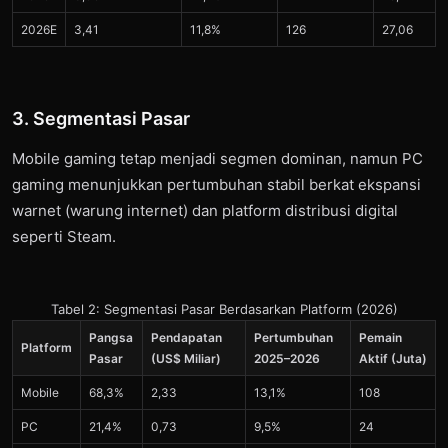
2026E
3,41
11,8%
126
27,06
3. Segmentasi Pasar
Mobile gaming tetap menjadi segmen dominan, namun PC
gaming menunjukkan pertumbuhan stabil berkat ekspansi
warnet (warung internet) dan platform distribusi digital
seperti Steam.
Tabel 2: Segmentasi Pasar Berdasarkan Platform (2026)
Pangsa
Pendapatan
Pertumbuhan
Pemain
Platform
Pasar
(US$ Miliar)
2025–2026
Aktif (Juta)
Mobile
68,3%
2,33
13,1%
108
PC
21,4%
0,73
9,5%
24