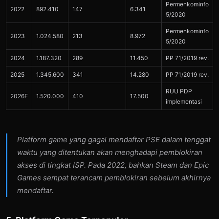
Permenkominfo
2022
892.410
147
6.341
5/2020
Permenkominfo
2023
1.024.580
213
8.972
5/2020
2024
1.187.320
289
11.450
PP 71/2019 rev.
2025
1.345.600
341
14.280
PP 71/2019 rev.
RUU PDP
2026E
1.520.000
410
17.500
implementasi
Platform game yang gagal mendaftar PSE dalam tenggat
waktu yang ditentukan akan menghadapi pemblokiran
akses di tingkat ISP. Pada 2022, bahkan Steam dan Epic
Games sempat terancam pemblokiran sebelum akhirnya
mendaftar.