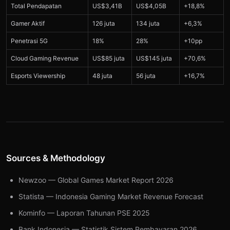
Total Pendapatan
US$3,41B
US$4,05B
+18,8%
Gamer Aktif
126 juta
134 juta
+6,3%
Penetrasi 5G
18%
28%
+10pp
Cloud Gaming Revenue
US$85 juta
US$145 juta
+70,6%
Esports Viewership
48 juta
56 juta
+16,7%
Sources & Methodology
Newzoo — Global Games Market Report 2026
Statista — Indonesia Gaming Market Revenue Forecast
Kominfo — Laporan Tahunan PSE 2025
Bank Indonesia — Statistik Sistem Pembayaran 2026