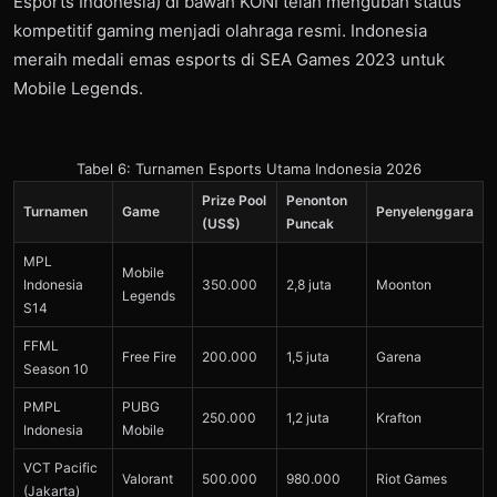
Esports Indonesia) di bawah KONI telah mengubah status
kompetitif gaming menjadi olahraga resmi. Indonesia
meraih medali emas esports di SEA Games 2023 untuk
Mobile Legends.
Tabel 6: Turnamen Esports Utama Indonesia 2026
Prize Pool
Penonton
Turnamen
Game
Penyelenggara
(US$)
Puncak
MPL
Mobile
Indonesia
350.000
2,8 juta
Moonton
Legends
S14
FFML
Free Fire
200.000
1,5 juta
Garena
Season 10
PMPL
PUBG
250.000
1,2 juta
Krafton
Indonesia
Mobile
VCT Pacific
Valorant
500.000
980.000
Riot Games
(Jakarta)