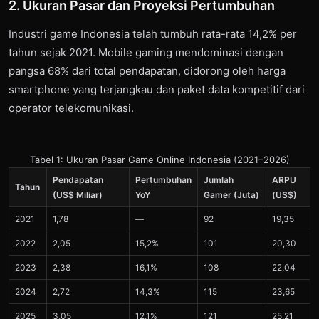
2. Ukuran Pasar dan Proyeksi Pertumbuhan
Industri game Indonesia telah tumbuh rata-rata 14,2% per
tahun sejak 2021. Mobile gaming mendominasi dengan
pangsa 68% dari total pendapatan, didorong oleh harga
smartphone yang terjangkau dan paket data kompetitif dari
operator telekomunikasi.
Tabel 1: Ukuran Pasar Game Online Indonesia (2021–2026)
Pendapatan
Pertumbuhan
Jumlah
ARPU
Tahun
(US$ Miliar)
YoY
Gamer (Juta)
(US$)
2021
1,78
—
92
19,35
2022
2,05
15,2%
101
20,30
2023
2,38
16,1%
108
22,04
2024
2,72
14,3%
115
23,65
2025
3,05
12,1%
121
25,21