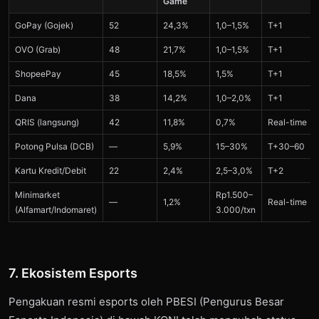
Game
GoPay (Gojek)
52
24,3%
1,0–1,5%
T+1
OVO (Grab)
48
21,7%
1,0–1,5%
T+1
ShopeePay
45
18,5%
1,5%
T+1
Dana
38
14,2%
1,0–2,0%
T+1
QRIS (langsung)
42
11,8%
0,7%
Real-time
Potong Pulsa (DCB)
—
5,9%
15–30%
T+30–60
Kartu Kredit/Debit
22
2,4%
2,5–3,0%
T+2
Minimarket
Rp1.500–
—
1,2%
Real-time
(Alfamart/Indomaret)
3.000/txn
7. Ekosistem Esports
Pengakuan resmi esports oleh PBESI (Pengurus Besar