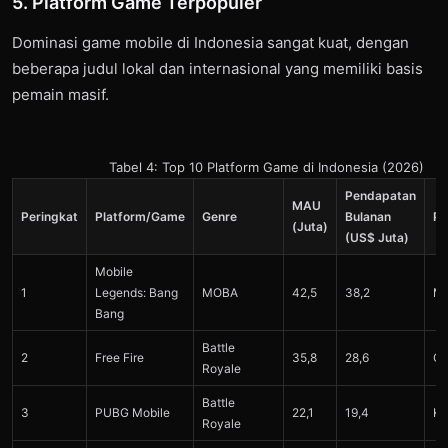
5. Platform Game Terpopuler
Dominasi game mobile di Indonesia sangat kuat, dengan
beberapa judul lokal dan internasional yang memiliki basis
pemain masif.
Tabel 4: Top 10 Platform Game di Indonesia (2026)
Pendapatan
MAU
Peringkat
Platform/Game
Genre
Bulanan
P
(Juta)
(US$ Juta)
Mobile
1
Legends: Bang
MOBA
42,5
38,2
Mo
Bang
Battle
2
Free Fire
35,8
28,6
Ga
Royale
Battle
3
PUBG Mobile
22,1
19,4
Kr
Royale